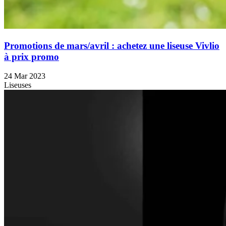
Promotions de mars/avril : achetez une liseuse Vivlio
à prix promo
24 Mar 2023
Liseuses