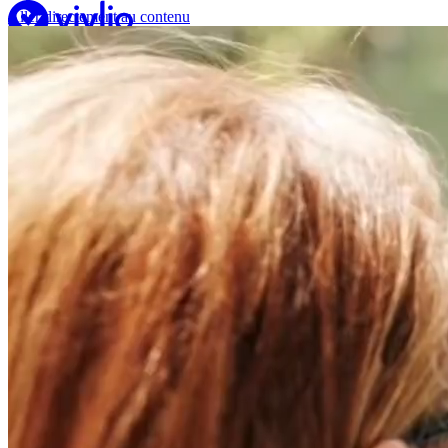
Aller directement au contenu
Vivlio
Lire en numérique
Liseuses
Apps
Librairie
Espace pro
En savoir +
Besoin d’aide ?
Fr
Acheter une liseuse