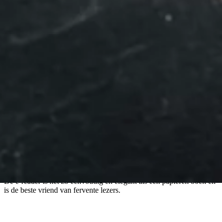
E-readers
De e-reader is net zo eenvoudig en elegant als een papieren boek en
is de beste vriend van fervente lezers.