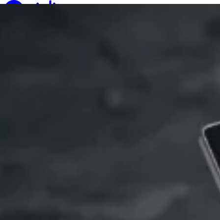
Ga naar de inhoud
Vivlio
Digitaal lezen
E-readers
Apps
Zakelijk gedeelte
Over ons
Hulp nodig?
Nl
Een e-reader kopen