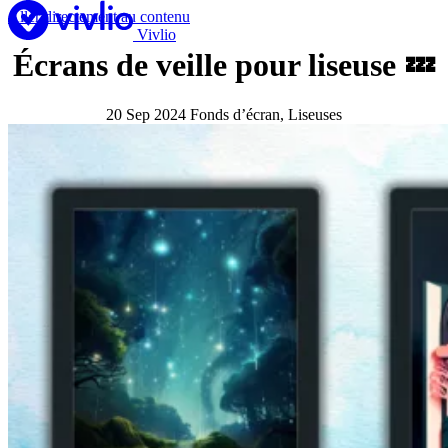
Aller directement au contenu
Vivlio
Écrans de veille pour liseuse 💤
Lire en numérique
Liseuses
Apps
20 Sep 2024
Fonds d’écran, Liseuses
Librairie
Espace pro
En savoir +
Besoin d’aide ?
Fr
Acheter une liseuse