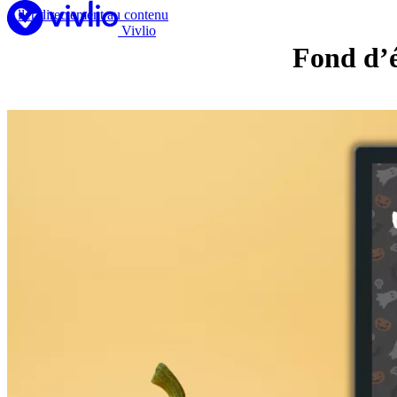
Aller directement au contenu
Vivlio
Fond d’é
Lire en numérique
Liseuses
Apps
Librairie
Espace pro
En savoir +
Besoin d’aide ?
Fr