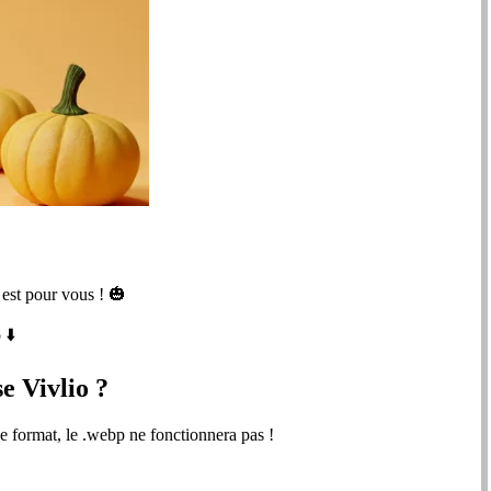
 est pour vous ! 🎃
 ⬇️
e Vivlio ?
le format, le .webp ne fonctionnera pas !